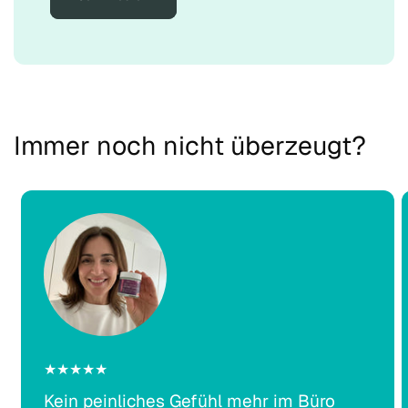
Γ
Γ
Immer noch nicht überzeugt?
★★★★★
Kein peinliches Gefühl mehr im Büro